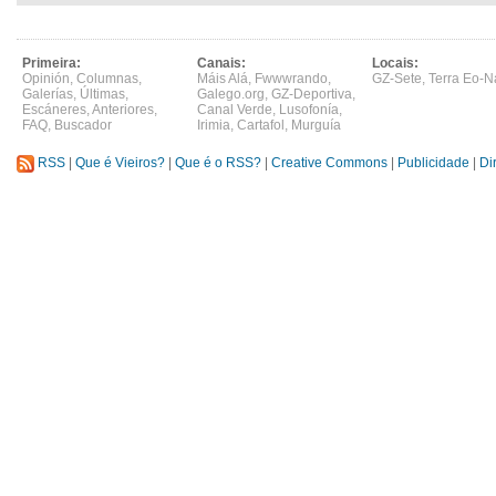
Primeira:
Canais:
Locais:
Opinión
,
Columnas
,
Máis Alá
,
Fwwwrando
,
GZ-Sete
,
Terra Eo-N
Galerías
,
Últimas
,
Galego.org
,
GZ-Deportiva
,
Escáneres
,
Anteriores
,
Canal Verde
,
Lusofonía
,
FAQ
,
Buscador
Irimia
,
Cartafol
,
Murguía
RSS
|
Que é Vieiros?
|
Que é o RSS?
|
Creative Commons
|
Publicidade
|
Di