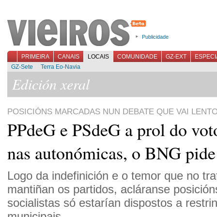
Publicidade
PRIMEIRA
CANAIS
LOCAIS
COMUNIDADE
GZ-EXT
ESPECI
GZ-Sete
Terra Eo-Navia
Edición xeral
POSICIÓNS MARCADAS NUN DEBATE QUE VAI LENT
PPdeG e PSdeG a prol do vot
nas autonómicas, o BNG pide
Logo da indefinición e o temor que no tr
mantiñan os partidos, acláranse posición
socialistas só estarían dispostos a restri
municipais.