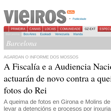
Publicidade
PRIMEIRA
CANAIS
LOCAIS
COMUNIDADE
GZ-EXT
ESPECI
Barcelona
Bos Aires
Euskadi
Venezuela
Irlanda
Barcelona
AGARDAN O INFORME DOS MOSSOS
A Fiscalía e a Audiencia Naci
actuarán de novo contra a qu
fotos do Rei
A queima de fotos en Girona e Molins de
levar a detencións e procesos por inxuria