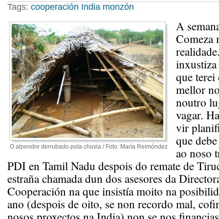
Tags:
cooperación
India
monzón
A semana
Comeza m
realidad
inxustiza
que terei
mellor n
noutro lu
vagar. Ha
vir plani
que debe
O alpendre derrubado pola chuvia / Foto: María Reimóndez
ao noso t
PDI en Tamil Nadu despois do remate de Tiru
estraña chamada dun dos asesores da Director
Cooperación na que insistía moito na posibilid
ano (despois de oito, se non recordo mal, cof
nosos proxectos na India) non se nos financia