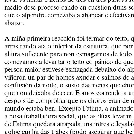
medio dese proceso cando en cuestión duns 
que o alpendre comezaba a abanear e efectivam
abaixo.
A miña primeira reacción foi termar do teito, 
arrastrando ata o interior da estrutura, que po
altura suficiente para non esmagarnos de todo.
comezamos a levantar o teito co pánico de qu
persoa maior estivese esmagada debaixo do al
viñeron un par de homes axudar e saímos de al
confusión da noite, o susto das nenas que cho
que non deixaba de caer. Fomos correndo a u
despois de comprobar que os choros eran de n
mundo estaba ben. Excepto Fatima, a animador
a nosa traballadora social, que as dúas levaran
de Fatima quedara atrapada uns intres e Jeyala
golpe cunha das trabes (podo asegurar que be