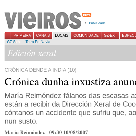
Publicidade
PRIMEIRA
CANAIS
LOCAIS
COMUNIDADE
GZ-EXT
ESPECI
GZ-Sete
Terra Eo-Navia
Edición xeral
CRÓNICA DENDE A INDIA (10)
Crónica dunha inxustiza anun
María Reimóndez fálanos das escasas a
están a recibir da Dirección Xeral de Coo
cóntanos un accidente que sufriu que, ao
nun susto.
María Reimóndez - 09:30 10/08/2007