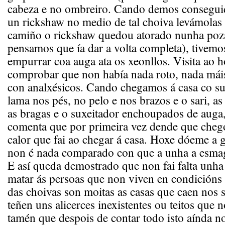
cabeza e no ombreiro. Cando demos consegui
un rickshaw no medio de tal choiva levámolas
camiño o rickshaw quedou atorado nunha poza
pensamos que ía dar a volta completa), tivemo
empurrar coa auga ata os xeonllos. Visita ao ho
comprobar que non había nada roto, nada máis
con analxésicos. Cando chegamos á casa co su
lama nos pés, no pelo e nos brazos e o sari, as
as bragas e o suxeitador enchoupados de auga,
comenta que por primeira vez dende que cheg
calor que fai ao chegar á casa. Hoxe dóeme a g
non é nada comparado con que a unha a esma
E así queda demostrado que non fai falta unha
matar ás persoas que non viven en condicións
das choivas son moitas as casas que caen nos
teñen uns alicerces inexistentes ou teitos que n
tamén que despois de contar todo isto aínda 