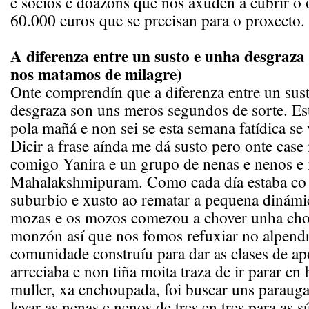
e socios e doazóns que nos axuden a cubrir o 
60.000 euros que se precisan para o proxecto.
A diferenza entre un susto e unha desgraz
nos matamos de milagre)
Onte comprendín que a diferenza entre un sus
desgraza son uns meros segundos de sorte. E
pola mañá e non sei se esta semana fatídica se 
Dicir a frase aínda me dá susto pero onte cas
comigo Yanira e un grupo de nenas e nenos e 
Mahalakshmipuram. Como cada día estaba co 
suburbio e xusto ao rematar a pequena dinámi
mozas e os mozos comezou a chover unha cho
monzón así que nos fomos refuxiar no alpend
comunidade construíu para dar as clases de a
arreciaba e non tiña moita traza de ir parar en
muller, xa enchoupada, foi buscar uns paraug
levar as nenas e nenos de tres en tres para as s