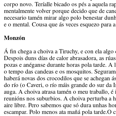
corpo novo. Teríalle bicado os pés a aquela r
mentalmente volver porque decido que de can
necesario tamén mirar algo polo benestar dun
e o mental. Cousa que ás veces esquezo para a
Monzón
Á fin chega a choiva a Tiruchy, e con ela algo 
Despois duns días de calor abrasadora, as rúa
pozas e anéganse durante horas pola tarde. A 
o tempo das candeas e os mosquitos. Seguram
haberá novas dos crocodilos que se achegan ás
do río (o Caveri, o río máis grande do sur da 
auga. A choiva atrasa tamén o meu traballo, é
reunións nos suburbios. A choiva perturba a h
aire libre. Pero sabemos que só dura unhas hor
escampar. Polo menos ata mañá pola tarde.O 