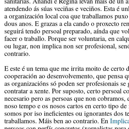
sanitarias. Anandi e Regina levan máis de un
atendendo ás súas veciñas e veciños. Esta é u
a organización local coa que traballamos puxo
dous anos. E grazas a ela cando o proxecto r
seguirá tendo persoal preparado, aínda que vol
facer o traballo. Porque ser voluntaria, en calq
ou lugar, non implica non ser profesional, se
contrario.
E este é un tema que me irrita moito de certo d
cooperación ao desenvolvemento, que pensa qu
as organizacións só poden ser profesionais se 
contratar a xente. Por suposto, certo persoal c
necesario pero as persoas que non cobramos, 
noso tempo e os nosos cartos en certo tipo de 
somos por iso ineficientes ou ignorantes dos 
traballamos. Máis ben ao contrario. En
Implic
persoas con perfís concretos (xornalistas para