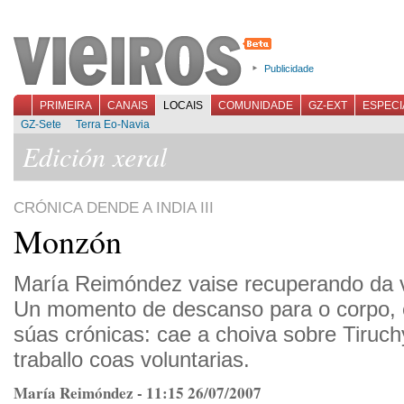
Publicidade
PRIMEIRA
CANAIS
LOCAIS
COMUNIDADE
GZ-EXT
ESPECI
GZ-Sete
Terra Eo-Navia
Edición xeral
CRÓNICA DENDE A INDIA III
Monzón
María Reimóndez vaise recuperando da v
Un momento de descanso para o corpo, 
súas crónicas: cae a choiva sobre Tiruc
traballo coas voluntarias.
María Reimóndez - 11:15 26/07/2007