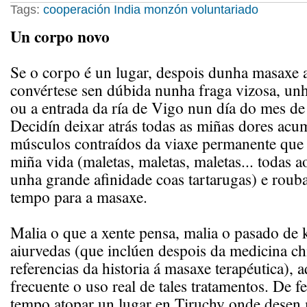
Tags:
cooperación
India
monzón
voluntariado
Un corpo novo
Se o corpo é un lugar, despois dunha masaxe 
convértese sen dúbida nunha fraga vizosa, unh
ou a entrada da ría de Vigo nun día do mes de
Decidín deixar atrás todas as miñas dores ac
músculos contraídos da viaxe permanente que 
miña vida (maletas, maletas, maletas... todas 
unha grande afinidade coas tartarugas) e roub
tempo para a masaxe.
Malia o que a xente pensa, malia o pasado de 
aiurvedas (que inclúen despois da medicina ch
referencias da historia á masaxe terapéutica),
frecuente o uso real de tales tratamentos. De f
tempo atopar un lugar en Tiruchy onde desen