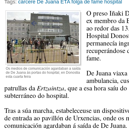
Tags:
cárcere
De Juana
ETA
folga de fame
hospital
O preso Iñaki 
ex membro da 
ao redor das 13
Hospital Donos
permanecía ing
recuperándose 
fame.
Os medios de comunicación agardaban a saída
De Juana viaxa
de De Juana ás portas do hospital, en Donostia
esta cuarta feira
ambulancia, cus
patrullas da
Ertzaintza
, que a esa hora saíu
do 
subterráneo do hospital.
Tras a súa marcha, estabeleceuse un dispositivo
de entrada ao pavillón de Urxencias, onde os 
comunicación agardaban á saída de De Juana.