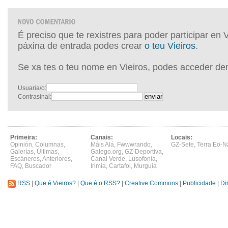
É preciso que te rexistres para poder participar en 
páxina de entrada podes crear
o teu Vieiros
.
Se xa tes o teu nome en Vieiros, podes acceder de
Usuaria/o:
Contrasinal:
Primeira:
Canais:
Locais:
Opinión
,
Columnas
,
Máis Alá
,
Fwwwrando
,
GZ-Sete
,
Terra Eo-N
Galerías
,
Últimas
,
Galego.org
,
GZ-Deportiva
,
Escáneres
,
Anteriores
,
Canal Verde
,
Lusofonía
,
FAQ
,
Buscador
Irimia
,
Cartafol
,
Murguía
RSS
|
Que é Vieiros?
|
Que é o RSS?
|
Creative Commons
|
Publicidade
|
Di