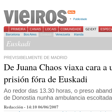
Publicidade
PRIMEIRA
CANAIS
LOCAIS
COMUNIDADE
GZ-EXT
ESPECI
Barcelona
Bos Aires
Euskadi
Venezuela
Irlanda
Euskadi
PREVISIBELMENTE DE MADRID
De Juana Chaos viaxa cara a 
prisión fóra de Euskadi
Ao redor das 13.30 horas, o preso aband
de Donostia nunha ambulancia escoltada 
Redacción - 14:10 06/06/2007