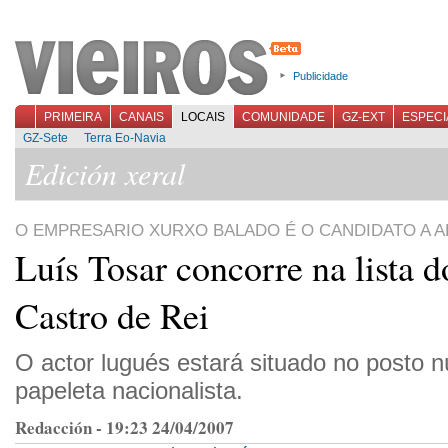
Publicidade
PRIMEIRA
CANAIS
LOCAIS
COMUNIDADE
GZ-EXT
ESPECI
GZ-Sete
Terra Eo-Navia
Edición xeral
O EMPRESARIO XURXO BALADO É O CANDIDATO A 
Luís Tosar concorre na lista
Castro de Rei
O actor lugués estará situado no posto 
papeleta nacionalista.
Redacción - 19:23 24/04/2007