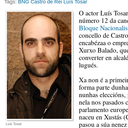
Tags:
BNG
Castro de Rei
Luís Tosar
O actor Luís Tosar
número 12 da can
Bloque Nacionalis
concello de Castro
encabézaa o empre
Xurxo Balado, que
converter en alcal
lugués.
Xa non é a primei
forma parte dunha
nunhas eleccións, 
nela nos pasados 
parlamento europ
naceu en Xustás (C
pasou a súa nenez 
Luís Tosar