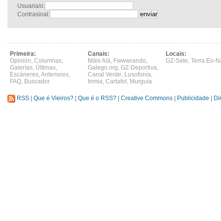
Usuaria/o:
Contrasinal:
Primeira:
Canais:
Locais:
Opinión
,
Columnas
,
Máis Alá
,
Fwwwrando
,
GZ-Sete
,
Terra Eo-N
Galerías
,
Últimas
,
Galego.org
,
GZ-Deportiva
,
Escáneres
,
Anteriores
,
Canal Verde
,
Lusofonía
,
FAQ
,
Buscador
Irimia
,
Cartafol
,
Murguía
RSS
|
Que é Vieiros?
|
Que é o RSS?
|
Creative Commons
|
Publicidade
|
Di