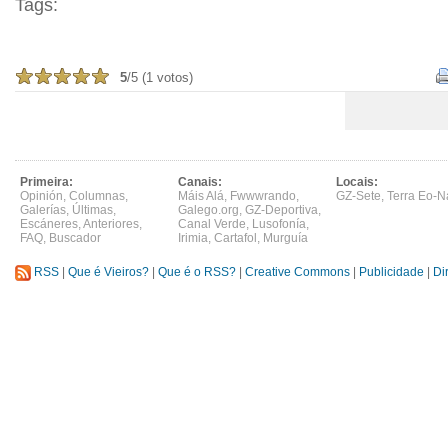
Tags:
5
/5 (1 votos)
Primeira:
Canais:
Locais:
Opinión
,
Columnas
,
Máis Alá
,
Fwwwrando
,
GZ-Sete
,
Terra Eo-N
Galerías
,
Últimas
,
Galego.org
,
GZ-Deportiva
,
Escáneres
,
Anteriores
,
Canal Verde
,
Lusofonía
,
FAQ
,
Buscador
Irimia
,
Cartafol
,
Murguía
RSS
|
Que é Vieiros?
|
Que é o RSS?
|
Creative Commons
|
Publicidade
|
Di