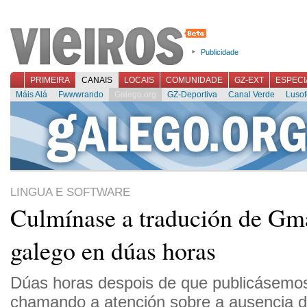
Publicidade
PRIMEIRA
CANAIS
LOCAIS
COMUNIDADE
GZ-EXT
ESPECI
Máis Alá
Fwwwrando
Galego.org
GZ-Deportiva
Canal Verde
Lusof
LINGUA E SOFTWARE
Culmínase a tradución de Gma
galego en dúas horas
Dúas horas despois de que publicásem
chamando a atención sobre a ausencia d