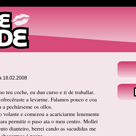
a 18.02.2008
o teu coche, eu dun curso e ti de traballar.
 ofrecéraste a levarme. Falamos pouco e coa
 a pechárseme os ollos.
o volante e comezou a acariciarme lenemente
ara permitir o paso ata o meu centro. Mollei
ento dianteiro, berrei cando as sacudidas me
 chegarmos á peaxe.