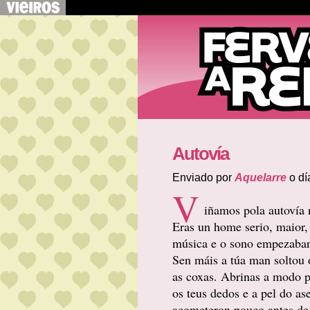
Autovía
Enviado por
Aquelarre
o dí
V
iñamos pola autovía n
Eras un home serio, maior,
música e o sono empezaban
Sen máis a túa man soltou 
as coxas. Abrinas a modo p
os teus dedos e a pel do as
acometeron pouco antes de