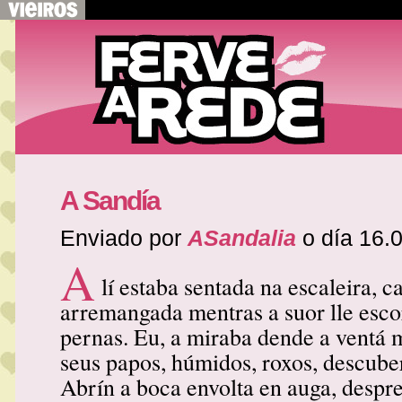
A Sandía
Enviado por
ASandalia
o día 16.
A
lí estaba sentada na escaleira, c
arremangada mentras a suor lle esco
pernas. Eu, a miraba dende a ventá
seus papos, húmidos, roxos, descube
Abrín a boca envolta en auga, despre