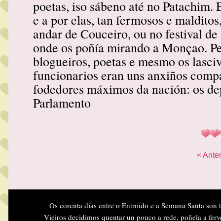
poetas, iso sábeno até no Patachim. E
e a por elas, tan fermosos e malditos
andar de Couceiro, ou no festival de 
onde os poñía mirando a Monçao. Pe
blogueiros, poetas e mesmo os lasci
funcionarios eran uns anxiños comp
fodedores máximos da nación: os de
Parlamento
< Anter
Os corenta días entre o Entroido e a Semana Santa son 
Vieiros decidimos quentar un pouco a rede, poñela a ferv