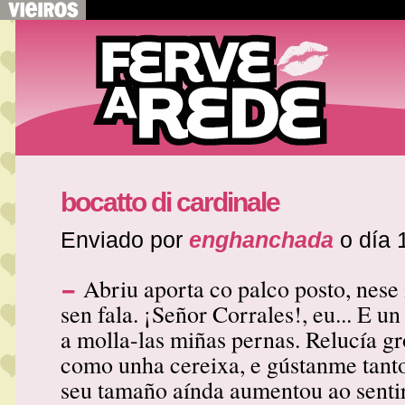
bocatto di cardinale
Enviado por
enghanchada
o día 
-
Abriu aporta co palco posto, nese 
sen fala. ¡Señor Corrales!, eu... E u
a molla-las miñas pernas. Relucía gr
como unha cereixa, e gústanme tanto
seu tamaño aínda aumentou ao senti