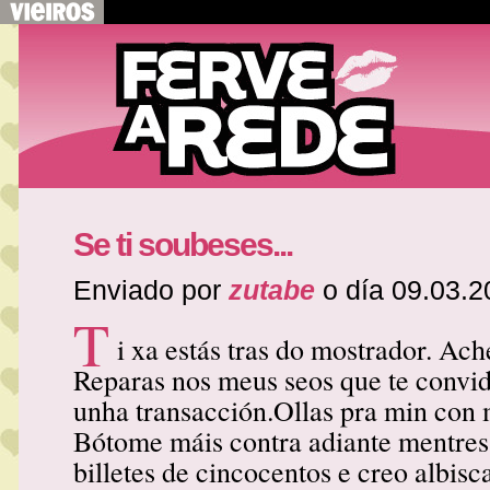
Se ti soubeses...
Enviado por
zutabe
o día 09.03.2
T
i xa estás tras do mostrador. Ac
Reparas nos meus seos que te convi
unha transacción.Ollas pra min con 
Bótome máis contra adiante mentres
billetes de cincocentos e creo albisc