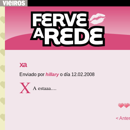
xa
Enviado por
hillary
o día 12.02.2008
X
A estaaa....
< Anter