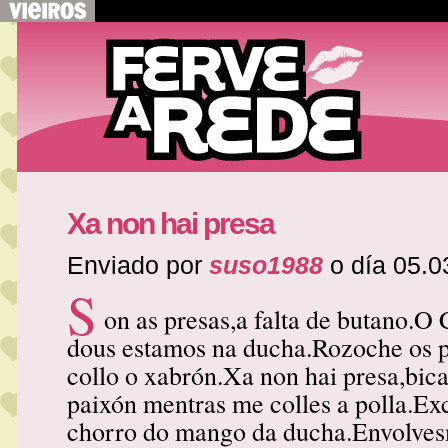
Xa non hai presa
Enviado por
suso1988
o día 05.0
S
on as presas,a falta de butano.O 
dous estamos na ducha.Rozoche os 
collo o xabrón.Xa non hai presa,bic
paixón mentras me colles a polla.Ex
chorro do mango da ducha.Envolves