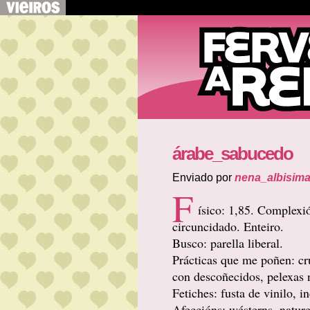
árabe_sabucedo
Enviado por
nena_albisim
F
ísico: 1,85. Complexi
circuncidado. Enteiro.
Busco: parella liberal.
Prácticas que me poñen: crui
con descoñecidos, pelexas 
Fetiches: fusta de vinilo, i
Afeccións: wésterns, nature