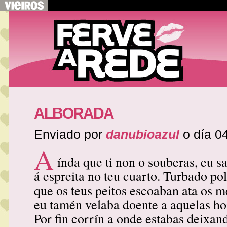
ALBORADA
Enviado por
danubioazul
o día 0
A
índa que ti non o souberas, eu s
á espreita no teu cuarto. Turbado po
que os teus peitos escoaban ata os m
eu tamén velaba doente a aquelas hor
Por fin corrín a onde estabas deixan