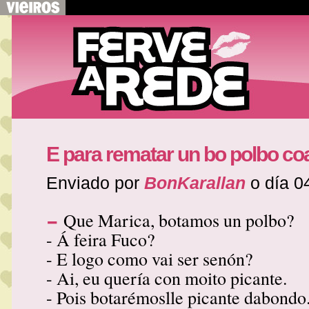
E para rematar un bo polbo co
Enviado por
BonKarallan
o día 0
-
Que Marica, botamos un polbo?
- Á feira Fuco?
- E logo como vai ser senón?
- Ai, eu quería con moito picante.
- Pois botarémoslle picante dabondo