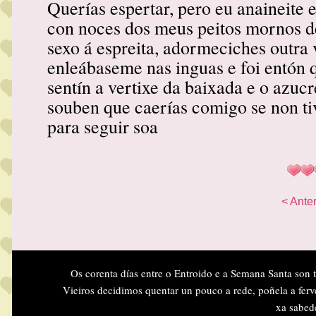
Querías espertar, pero eu anaineite 
con noces dos meus peitos mornos 
sexo á espreita, adormeciches outra 
enleábaseme nas inguas e foi entón q
sentín a vertixe da baixada e o azucr
souben que caerías comigo se non ti
para seguir soa
< Anter
Os corenta días entre o Entroido e a Semana Santa son 
Vieiros decidimos quentar un pouco a rede, poñela a ferv
xa sabed