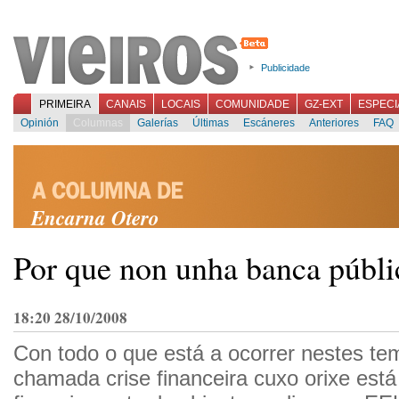
Publicidade
PRIMEIRA
CANAIS
LOCAIS
COMUNIDADE
GZ-EXT
ESPECI
Opinión
Columnas
Galerías
Últimas
Escáneres
Anteriores
FAQ
Encarna Otero
Por que non unha banca públi
18:20 28/10/2008
Con todo o que está a ocorrer nestes t
chamada crise financeira cuxo orixe está