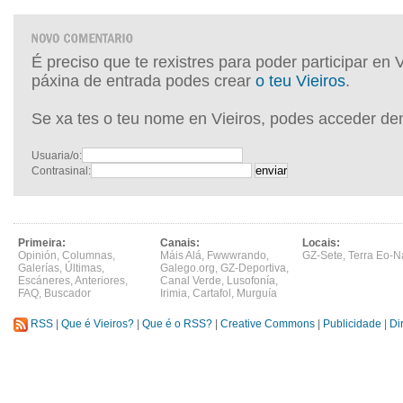
É preciso que te rexistres para poder participar en 
páxina de entrada podes crear
o teu Vieiros
.
Se xa tes o teu nome en Vieiros, podes acceder de
Usuaria/o:
Contrasinal:
Primeira:
Canais:
Locais:
Opinión
,
Columnas
,
Máis Alá
,
Fwwwrando
,
GZ-Sete
,
Terra Eo-N
Galerías
,
Últimas
,
Galego.org
,
GZ-Deportiva
,
Escáneres
,
Anteriores
,
Canal Verde
,
Lusofonía
,
FAQ
,
Buscador
Irimia
,
Cartafol
,
Murguía
RSS
|
Que é Vieiros?
|
Que é o RSS?
|
Creative Commons
|
Publicidade
|
Di