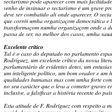
sectarismo pode aparecer com mais facilidad
venho de insinuar o sectarismo é um grave pro
deve ser combatido ali onde aparecer. O sect
que corrói umha organizaçom democrática e l
transformaçom numha organizaçom onde a d
passa de ser, no melhor dos casos, umha sau
Excelente crítico
Tal é o caso do deputado no parlamento espa
Rodríguez, um excelente crítico da nossa liter
parlamentário de evidentes dotes, um entusias
um inteligente político, um bom orador e um 
qualidades humanas mas com umha forte com
no seu carácter que o leva a cometer graves err
inclusive, a falsificar a história recente do país
Esta atitude de F. Rodríguez com respeito a
novidade mas tampouco era algo sistemático.