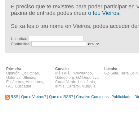
É preciso que te rexistres para poder participar en 
páxina de entrada podes crear
o teu Vieiros
.
Se xa tes o teu nome en Vieiros, podes acceder de
Usuaria/o:
Contrasinal:
Primeira:
Canais:
Locais:
Opinión
,
Columnas
,
Máis Alá
,
Fwwwrando
,
GZ-Sete
,
Terra Eo-N
Galerías
,
Últimas
,
Galego.org
,
GZ-Deportiva
,
Escáneres
,
Anteriores
,
Canal Verde
,
Lusofonía
,
FAQ
,
Buscador
Irimia
,
Cartafol
,
Murguía
RSS
|
Que é Vieiros?
|
Que é o RSS?
|
Creative Commons
|
Publicidade
|
Di