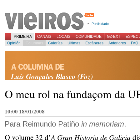
Publicidade
PRIMEIRA
CANAIS
LOCAIS
COMUNIDADE
GZ-EXT
ESPECI
Opinión
Columnas
Galerías
Últimas
Escáneres
Anteriores
FAQ
Luís Gonçales Blasco (Foz)
O meu rol na fundaçom da U
10:00 18/01/2008
Para Reimundo Patiño
in memoriam
.
O volume 32 d’
A Gran Historia de Galicia
dis