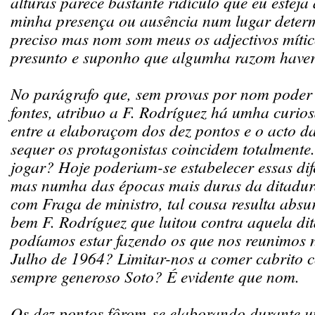
alturas parece bastante ridículo que eu esteja 
minha presença ou ausência num lugar deter
preciso mas nom som meus os adjectivos mític
presunto e suponho que algumha razom haverá 
No parágrafo que, sem provas por nom poder 
fontes, atribuo a F. Rodríguez há umha curio
entre a elaboraçom dos dez pontos e o acto 
sequer os protagonistas coincidem totalmente.
jogar? Hoje poderiam-se estabelecer essas dif
mas numha das épocas mais duras da ditadur
com Fraga de ministro, tal cousa resulta absu
bem F. Rodríguez que luitou contra aquela di
podíamos estar fazendo os que nos reunimos 
Julho de 1964? Limitar-nos a comer cabrito 
sempre generoso Soto? É evidente que nom.
Os dez pontos fôrom-se elaborando durante 