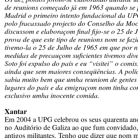
de reunions começado já em 1963 quando se
Madrid o primeiro intento fundacional da UP
polo fracassado projecto do Conselho da Mo
discussom e elaboraçom final fijo-se o 25 de 
prova de que este tipo de reunions nom se faz
tivemo-la o 25 de Julho de 1965 em que por
medidas de precauçom suficientes tivemos div
Soto foi expulso do país e eu “visitei” o com
ainda que sem maiores conseqüências. A políc
sabia muito bem que umha reuniom de gentes 
lugares do país e da emigraçom nom tinha c
exclusivo umha inocente comida.
Xantar
Em 2004 a UPG celebrou os seus quarenta an
no Auditório de Galiza ao que fum convidado,
antigos militantes. Tenho que dizer que nom m