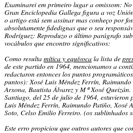
Examinarei em primeiro lugar a omissom: No
Gran Enciclopedia Gallega figura a voz Unió
o artigo está sem assinar mas conheço por fo
absolutamente fidedignas que o seu responsáv
Rodríguez: Reproduzo o último parágrafo su
vocábulos que encontro significativos:
Como resulta
mítica y equívoca
la lista de
pre
de este partido en 1964, mencionamos a conti
redactaron entonces los puntos programáticos
puntos): Xosé Luis Méndez Ferrín, Raimundo 
Arxona, Bautista Álvarez y M ª Xosé Queizán. 
Santiago, del 25 de julio de 1964, estuvieron 
Luis Méndez Ferrín, Raimundo Patiño, Xosé A
Soto, Celso Emilio Ferreiro. (os sublinhados
Este erro propiciou que outros autores que co