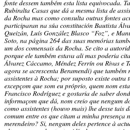
fonte dessem também esta lista equivocada. T
Rubiralta Casas que dá a mesma lista de assis
da Rocha mas como consulta outras fontes ac
participaran na súa constitución Bautista Álv
Queizán, Luís González Blasco “Foz”, e Manu
Soto, na página 264 das suas memórias tamb
um dos comensais da Rocha. Se cito a autorid
porque ele também estava ali mas poderia cit
Álvarez Cáccamo, Méndez Ferrín ou Rivas e T
agora se acrescenta Beramendi) que também m
assistentes à Rocha; por suposto existe outra
excepçom que som eu próprio, quem nom estav
Francisco Rodríguez e gostaria de saber dond
informaçom que dá, nom creio que nengum dos
como assistentes (houvo mais) lhe desse tais
comum entre os que citam a minha presença 
merendeiro? Si, nengum deles pertence à actu