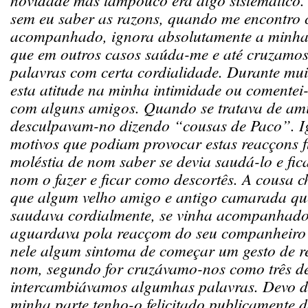
sem eu saber as razons, quando me encontro 
acompanhado, ignora absolutamente a minha
que em outros casos saúda-me e até cruzamo
palavras com certa cordialidade. Durante mu
esta atitude na minha intimidade ou comente
com alguns amigos. Quando se tratava de a
desculpavam-no dizendo “cousas de Paco”. I
motivos que podiam provocar estas reacçons 
moléstia de nom saber se devia saudá-lo e fic
nom o fazer e ficar como descortês. A cousa c
que algum velho amigo e antigo camarada q
saudava cordialmente, se vinha acompanhado
aguardava pola reacçom do seu companheiro p
nele algum sintoma de começar um gesto de 
nom, segundo for cruzávamo-nos como três d
intercambiávamos algumhas palavras. Devo d
minha parte tenho-o felicitado publicamente 