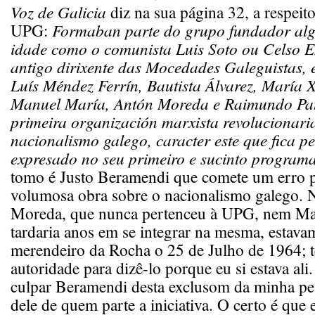
Voz de Galicia
diz na sua página 32, a respei
UPG:
Formaban parte do grupo fundador alg
idade como o comunista Luis Soto ou Celso Em
antigo dirixente das Mocedades Galeguistas, 
Luís Méndez Ferrín, Bautista Álvarez, María 
Manuel María, Antón Moreda e Raimundo Pati
primeira organización marxista revolucionaria
nacionalismo galego, caracter este que fica p
expresado no seu primeiro e sucinto program
tomo é Justo Beramendi que comete um erro p
volumosa obra sobre o nacionalismo galego.
Moreda, que nunca pertenceu à UPG, nem Ma
tardaria anos em se integrar na mesma, estava
merendeiro da Rocha o 25 de Julho de 1964; 
autoridade para dizê-lo porque eu si estava al
culpar Beramendi desta exclusom da minha pe
dele de quem parte a iniciativa. O certo é que