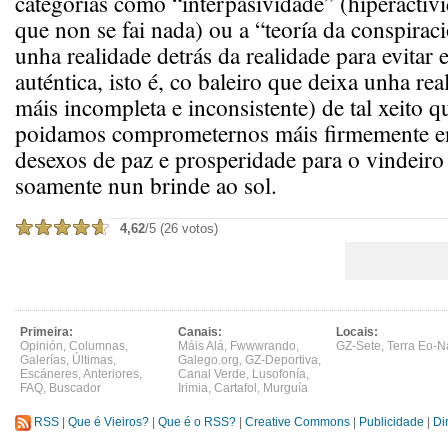
categorías como “interpasividade” (hiperactivi
que non se fai nada) ou a “teoría da conspirac
unha realidade detrás da realidade para evitar 
auténtica, isto é, co baleiro que deixa unha rea
máis incompleta e inconsistente) de tal xeito 
poidamos comprometernos máis firmemente e
desexos de paz e prosperidade para o vindeir
soamente nun brinde ao sol.
4,62
/5 (26 votos)
Primeira:
Canais:
Locais:
Opinión
,
Columnas
,
Máis Alá
,
Fwwwrando
,
GZ-Sete
,
Terra Eo-N
Galerías
,
Últimas
,
Galego.org
,
GZ-Deportiva
,
Escáneres
,
Anteriores
,
Canal Verde
,
Lusofonía
,
FAQ
,
Buscador
Irimia
,
Cartafol
,
Murguía
RSS
|
Que é Vieiros?
|
Que é o RSS?
|
Creative Commons
|
Publicidade
|
Di