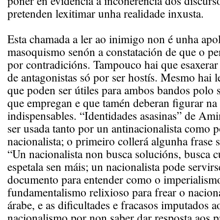
poñer en evidencia a incoherencia dos discur
pretenden lexitimar unha realidade inxusta.
Esta chamada a ler ao inimigo non é unha apo
masoquismo senón a constatación de que o p
por contradicións. Tampouco hai que esaxerar 
de antagonistas só por ser hostís. Mesmo hai l
que poden ser útiles para ambos bandos polo
que empregan e que tamén deberan figurar na 
indispensables. “Identidades asasinas” de Am
ser usada tanto por un antinacionalista como 
nacionalista; o primeiro collerá algunha frase 
“Un nacionalista non busca solucións, busca c
espetala sen máis; un nacionalista pode servirs
documento para entender como o imperialism
fundamentalismo relixioso para frear o naci
árabe, e as dificultades e fracasos imputados a
nacionalismo por non saber dar resposta aos p