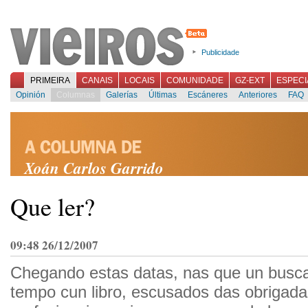
Publicidade
PRIMEIRA
CANAIS
LOCAIS
COMUNIDADE
GZ-EXT
ESPECI
Opinión
Columnas
Galerías
Últimas
Escáneres
Anteriores
FAQ
Xoán Carlos Garrido
Que ler?
09:48 26/12/2007
Chegando estas datas, nas que un busc
tempo cun libro, escusados das obrigada